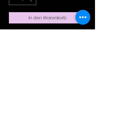
In den Warenkorb
Elegantes superweiches Stirnband
mit Knopf.
100 % Alpaka
100 % Schweiz
Breitfeld Alpaka
sprenger.alpaka@bluewin.ch
Breitfeld 1, 4451 Wintersingen